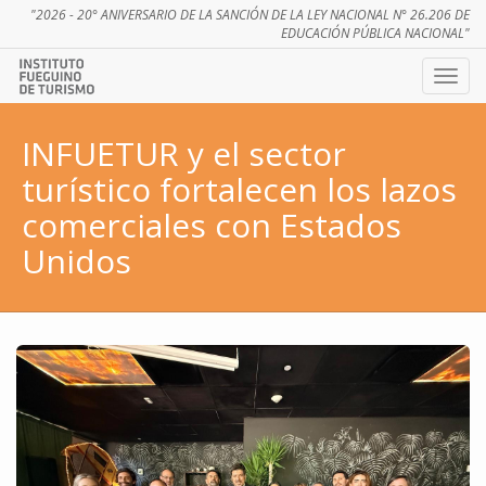
"2026 - 20° ANIVERSARIO DE LA SANCIÓN DE LA LEY NACIONAL N° 26.206 DE
EDUCACIÓN PÚBLICA NACIONAL"
Ver
menú
INFUETUR y el sector
turístico fortalecen los lazos
comerciales con Estados
Unidos