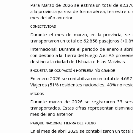
Para Marzo de 2026 se estima un total de 92.370 
a la provincia ya sea de forma aérea, terrestre o
mes del año anterior.
ᴄᴏɴᴇᴄᴛɪᴠɪᴅᴀᴅ
Durante el mes de marzo, en la provincia, se c
transportaron un total de 62.858 pasajeros (+0,8% 
Internacional: Durante el periodo de enero a abri
con destino a la Tierra del Fuego A.e.I.A.S proven
destino a la ciudad de Ushuaia e Islas Malvinas.
ᴇɴᴄᴜᴇꜱᴛᴀ ᴅᴇ ᴏᴄᴜᴘᴀᴄɪóɴ ʜᴏᴛᴇʟᴇʀᴀ ʀíᴏ ɢʀᴀɴᴅᴇ
En enero 2026 se contabilizaron un total de 4.68
Viajeros (51% residentes nacionales, 49% no resi
ᴍɪᴄʀᴏꜱ
Durante marzo de 2026 se registraron 33 servi
transportados. Estas cifras representan dismin
mes del año anterior.
ᴘᴀʀǫᴜᴇ ɴᴀᴄɪᴏɴᴀʟ ᴛɪᴇʀʀᴀ ᴅᴇʟ ꜰᴜᴇɢᴏ
En el mes de abril 2026 se contabilizaron un total