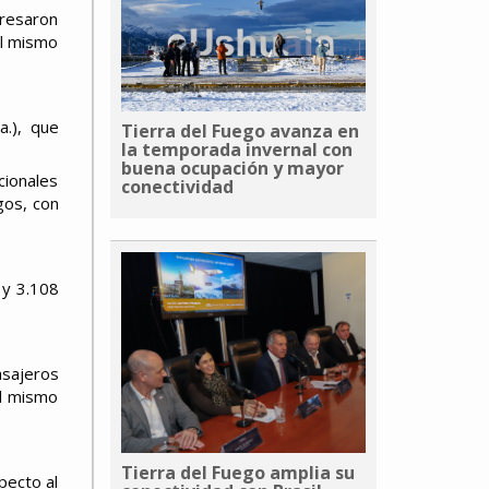
gresaron
al mismo
a.), que
Tierra del Fuego avanza en
la temporada invernal con
buena ocupación y mayor
cionales
conectividad
gos, con
 y 3.108
asajeros
el mismo
Tierra del Fuego amplia su
pecto al