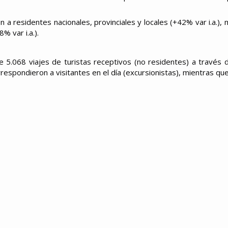
 a residentes nacionales, provinciales y locales (+42% var i.a.), 
 var i.a.).
 5.068 viajes de turistas receptivos (no residentes) a través 
rrespondieron a visitantes en el día (excursionistas), mientras qu