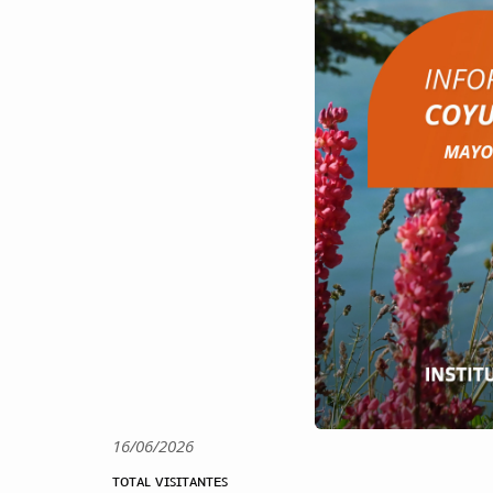
16/06/2026
ᴛᴏᴛᴀʟ ᴠɪꜱɪᴛᴀɴᴛᴇꜱ